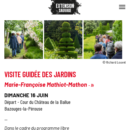
© Richard Louvet
VISITE GUIDÉE DES JARDINS
Marie-Françoise Mathiot-Mathon
- 1h
DIMANCHE 16 JUIN
Départ - Cour du Château de la Ballue
Bazouges-la-Pérouse
—
Dans le cadre du programme libre