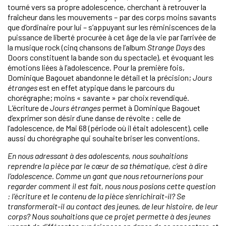
tourné vers sa propre adolescence, cherchant à retrouver la
fraîcheur dans les mouvements – par des corps moins savants
que d’ordinaire pour lui – s’appuyant sur les réminiscences de la
puissance de liberté procurée à cet âge de la vie par l’arrivée de
la musique rock (cinq chansons de l’album
Strange Days
des
Doors constituent la bande son du spectacle), et évoquant les
émotions liées à l’adolescence. Pour la première fois,
Dominique Bagouet abandonne le détail et la précision;
Jours
étranges
est en effet atypique dans le parcours du
chorégraphe; moins « savante » par choix revendiqué.
L’écriture de
Jours étranges
permet à Dominique Bagouet
d’exprimer son désir d’une danse de révolte : celle de
l’adolescence, de Mai 68 (période où il était adolescent), celle
aussi du chorégraphe qui souhaite briser les conventions.
En nous adressant à des adolescents, nous souhaitions
reprendre la pièce par le cœur de sa thématique, c’est à dire
l’adolescence. Comme un gant que nous retournerions pour
regarder comment il est fait, nous nous posions cette question
: l’écriture et le contenu de la pièce s’enrichirait-il? Se
transformerait-il au contact des jeunes, de leur histoire, de leur
corps? Nous souhaitions que ce projet permette à des jeunes