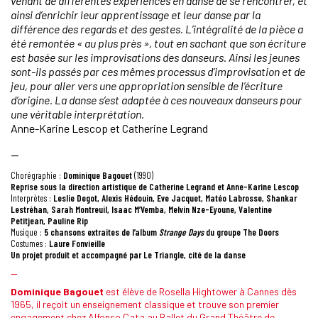
venant de différentes expériences en danse de se rencontrer, et
ainsi d’enrichir leur apprentissage et leur danse par la
différence des regards et des gestes. L’intégralité de la pièce a
été remontée « au plus près », tout en sachant que son écriture
est basée sur les improvisations des danseurs. Ainsi les jeunes
sont-ils passés par ces mêmes processus d’improvisation et de
jeu, pour aller vers une appropriation sensible de l’écriture
d’origine. La danse s’est adaptée à ces nouveaux danseurs pour
une véritable interprétation.
Anne-Karine Lescop et Catherine Legrand
—
Chorégraphie :
Dominique Bagouet
(1990)
Reprise sous la direction artistique de Catherine Legrand et Anne-Karine Lescop
Interprètes :
Leslie Degot, Alexis Hédouin, Eve Jacquet, Matéo Labrosse, Shankar
Lestréhan, Sarah Montreuil, Isaac M’Vemba, Melvin Nze-Eyoune, Valentine
Petitjean, Pauline Rip
Musique :
5 chansons extraites de l’album
Strange Days
du groupe The Doors
Costumes :
Laure Fonvieille
Un projet produit et accompagné par Le Triangle, cité de la danse
—
Dominique Bagouet
est élève de Rosella Hightower à Cannes dès
1965, il reçoit un enseignement classique et trouve son premier
engagement chez Alfonso Cata au Ballet du Grand Théâtre de