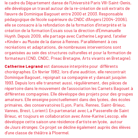
le cadre du Département danse de l’Université Paris VIII-Saint-Denis,
elle développe un travail autour de la re-création de soli extraits de
l’œuvre de Dominique Bagouet entre 2000 et 2003. Responsable
pédagogique de l’école supérieure du CNDC d’Angers (2004-2006),
elle se consacre à la refondation de la formation d’interprète et la
création de la formation Essais sous la direction d’Emmanuelle
Huynh. Depuis 2009, elle partage avec Catherine Legrand, l’atelier
«Kinder» au Musée de la danse à Rennes. Parallèlement à ces
recréations et adaptations, de nombreuses interventions sont
organisées au sein des structures culturelles et pour la formation de
formateurs (CND, CNDC, Preac Bretagne, Arts vivants en Bretagne).
Catherine Legrand
est danseuse interprète pour différents
chorégraphes. En février 1982, lors d’une audition, elle rencontrait
Dominique Bagouet, rejoignait sa compagnie et y dansait jusqu’en
1993. Depuis lors elle transmet aussi, régulièrement, des pièces de
répertoire dans le mouvement de l’association les Carnets Bagouet à
différentes compagnies. Elle développe des projets pour des groupes
amateurs. Elle enseigne ponctuellement dans des lycées, des écoles
primaires, des conservatoires (Lyon, Paris, Rennes, Saint-Brieuc,
Vannes, Brest, Lorient). En partenariat avec La Passerelle de Saint
Brieuc, et toujours en collaboration avec Anne-Karine Lescop, elle
développe cette saison une résidence d’artiste en lycée, autour
de
Jours étranges
. Ce projet se décline également auprès des élèves
d’une classe de théâtre à Ploermel.