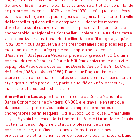
Genève en 1969, il travaille par la suite avec Béjart et Carlson. Il fonde
sa propre compagnie en 1976. Jusqu’en 1979, il crée quatorze pièces,
parfois dans l’urgence et pas toujours de façon satisfaisante. La ville
de Montpellier qui accueille la compagnie lui donne les moyens
d’exister puisqu’il est invité à mettre sur pied et à diriger le Centre
chorégraphique régional de Montpellier. Il créera d’ailleurs dans cette
ville le Festival International Montpellier Danse qu’il dirigera jusqu’en
1982. Dominique Bagouet va alors créer certaines des pièces les plus
marquantes de la chorégraphie contemporaine française,
d’
Insaisies
(1982) jusqu’à
Necesito, pièce pour grenade
(1991), ultime
commande réalisée pour célébrer le 500ème anniversaire de la ville
espagnole. Avec des pièces comme
Déserts d’amour
(1984),
Le Crawl
de Lucien
(1985) ou
Assaï
(1986), Dominique Bagouet impose
clairement sa personnalité. Toutes ces pièces sont marquées par un
style gestuel très particulier, parfois qualifié de «néo-baroque»,
mais surtout très recherché et subtil.
Anne-Karine Lescop
est formée à l’école du Centre National de
Danse Contemporaine d’Angers (CNDC), elle travaille en tant que
danseuse interprète et/ou assistante auprès de nombreux
chorégraphes parmi lesquels : Odile Duboc, Loïc Touzé, Emmanuelle
Huynh, Sylvain Prunenec, Boris Charmatz, Rachid Ouramdame. Depuis
l’obtention de son Diplôme d’Etat de professeur de danse
contemporaine, elle s’investit dans la formation de jeunes
professionnels et la transmission de répertoire pour amateurs. Dans