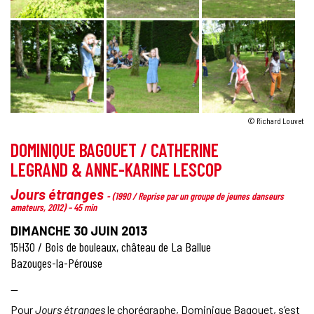
© Richard Louvet
DOMINIQUE BAGOUET / CATHERINE
LEGRAND & ANNE-KARINE LESCOP
Jours étranges
- (1990 / Reprise par un groupe de jeunes danseurs
amateurs, 2012) – 45 min
DIMANCHE 30 JUIN 2013
15H30 / Bois de bouleaux, château de La Ballue
Bazouges-la-Pérouse
—
Pour
Jours étranges
le chorégraphe, Dominique Bagouet, s’est