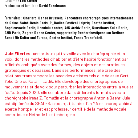
Costume :
Lea Kieffer
Producteur et lumière :
David Eckelmann
Partenaires :
Charleroi Danse Brussels, Rencontres chorégraphiques internationales
de Seine-Saint-Denis Paris, P_Bodies Festival Leipzig, Goethe Institut,
Sophiensaele Berlin, Honululu Nantes, AdK Archiv Berlin, Kunsthaus KuLe Berlin,
CND Paris, Zagreb Dance Center, supported by Recherchestipendium Berliner
Senat für Kultur und Europa, Goethe Institut, Fonds Transfabrik
—
Jule Flierl
est une artiste qui travaille avec la chorégraphie et la
voix, dont les méthodes d’habiter et d’être habité fonctionnent par
affinités ambiguës avec des formes, des objets et des pratiques
grotesques et dépassés. Dans ses performances, elle crée des
relations transtemporelles avec des artistes tels que Valeska Gert,
Yoko Ono ou Katalin Ladik. Elle développe des chorégraphies de
mouvements et de voix pour perturber les interactions entre la vue et
l’ouïe. Depuis 2020, elle collabore dans différents formats avec la
chorégraphe Irena Z. Tomažin et la chorégraphe Antonia Baehr. Jule
est diplômée du SEAD-Salzbourg, titulaire d’un MA en chorégraphie à
exerce Montpellier et est professeur certifié de la méthode vocale
somatique « Méthode Lichtenberger ».