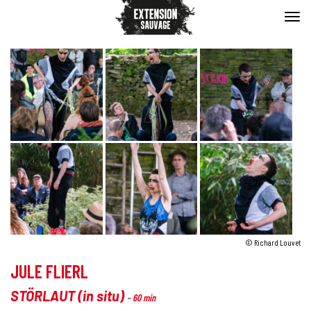
© Richard Louvet
JULE FLIERL
STÖRLAUT (in situ)
- 60 min