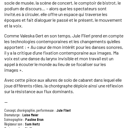
socle de musée, la scène de concert, le comptoir de bistrot, le
podium de discours… – alors que les spectateurs sont
invité.es à circuler, elle offre un espace qui traverse les
époques et fait dialoguer le passé et le présent, le mouvement
et la voix.
Comme Valeska Gert en son temps, Jule Flierl prend en compte
les technologies contemporaines et les changements qu’elles
apportent : « Au cœur de mon intérêt pour les danses sonores,
il y a la critique d’une fixation contemporaine aux images. Ma
voix est une danse du larynx invisible et mon travail est un
appel à écouter le monde au lieu de se focaliser sur les
images ».
Avec cette pièce aux allures de solo de cabaret dans lequel elle
joue différents rôles, la chorégraphe déploie ainsi une réflexion
sur la résistance aux flux dominants.
—
Concept, chorégraphie, performeuse :
Jule Flierl
Dramaturge :
Luise Meier
Scénographie :
Pauline Brun
Régisseur son :
Sam Hertz