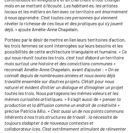
mais en se mettant à l’écoute. Les habitant·es, les artistes
locaux et les métiers en lien avec ce territoire ont énormément
à nous apprendre. C’est toutes ces personnes qui viennent
révéler la richesse de ces lieux et des pratiques qui s’y jouent
déjà. »
ajoute Amélie-Anne Chapelain.
Portées par le désir de mettre en lien leurs territoires d’action,
les trois femmes se sont interrogées sur leurs besoins et les
possibilités de cette architecture triangulaire et humaine.
« Ce
qui nous réunit toutes les trois, c’est tout d’abord un territoire
mais surtout une histoire et des convictions communes »
reconnaît Amélie-Anne Chapelain, avant d’ajouter :
« On se
connaît depuis de nombreuses années et nous avons déjà
travaillé ensemble sur d’autres projets. C’était pour nous
naturel et évident d’initier un dialogue et d’imaginer un projet
toutes les trois. Nous partageons les mêmes valeurs et les
mêmes curiosités artistiques. »
Il s’agit aussi de
« penser la
production et la diffusion comme un endroit de créativité »
précise Patricia Allio.
« C’est aussi un de nos points communs
inhérents à nos trois structures de travail : la nécessité de
toujours s’adapter à de nouveaux contextes et
collaborateur·ices. C’est extrêmement stimulant de réinventer