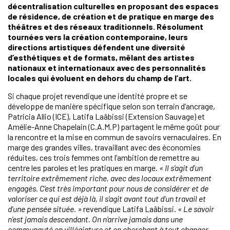
décentralisation culturelles en proposant des espaces
de résidence, de création et de pratique en marge des
théâtres et des réseaux traditionnels. Résolument
tournées vers la création contemporaine, leurs
directions artistiques défendent une diversité
d’esthétiques et de formats, mêlant des artistes
nationaux et internationaux avec des personnalités
locales qui évoluent en dehors du champ de l’art.
Si chaque projet revendique une identité propre et se
développe de manière spécifique selon son terrain d’ancrage,
Patricia Allio (ICE), Latifa Laâbissi (Extension Sauvage) et
Amélie-Anne Chapelain (C.A.M.P) partagent le même goût pour
la rencontre et la mise en commun de savoirs vernaculaires. En
marge des grandes villes, travaillant avec des économies
réduites, ces trois femmes ont l’ambition de remettre au
centre les paroles et les pratiques en marge.
« Il s’agit d’un
territoire extrêmement riche, avec des locaux extrêmement
engagés. C’est très important pour nous de considérer et de
valoriser ce qui est déjà là, il s’agit avant tout d’un travail et
d’une pensée située. »
revendique Latifa Laâbissi.
« Le savoir
n’est jamais descendant. On n’arrive jamais dans une
communauté en villégiature et en cherchant à tout changer