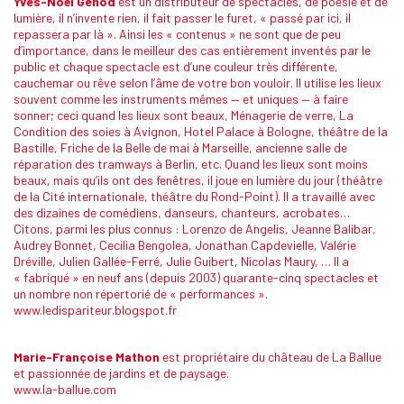
Yves-Noël Genod
est un distributeur de spectacles, de poésie et de
lumière, il n’invente rien, il fait passer le furet, « passé par ici, il
repassera par là ». Ainsi les « contenus » ne sont que de peu
d’importance, dans le meilleur des cas entièrement inventés par le
public et chaque spectacle est d’une couleur très différente,
cauchemar ou rêve selon l’âme de votre bon vouloir. Il utilise les lieux
souvent comme les instruments mêmes — et uniques — à faire
sonner; ceci quand les lieux sont beaux, Ménagerie de verre, La
Condition des soies à Avignon, Hotel Palace à Bologne, théâtre de la
Bastille, Friche de la Belle de mai à Marseille, ancienne salle de
réparation des tramways à Berlin, etc. Quand les lieux sont moins
beaux, mais qu’ils ont des fenêtres, il joue en lumière du jour (théâtre
de la Cité internationale, théâtre du Rond-Point). Il a travaillé avec
des dizaines de comédiens, danseurs, chanteurs, acrobates…
Citons, parmi les plus connus : Lorenzo de Angelis, Jeanne Balibar,
Audrey Bonnet, Cecilia Bengolea, Jonathan Capdevielle, Valérie
Dréville, Julien Gallée-Ferré, Julie Guibert, Nicolas Maury, … Il a
« fabriqué » en neuf ans (depuis 2003) quarante-cinq spectacles et
un nombre non répertorié de « performances ».
www.ledispariteur.blogspot.fr
Marie-Françoise Mathon
est propriétaire du château de La Ballue
et passionnée de jardins et de paysage.
www.la-ballue.com