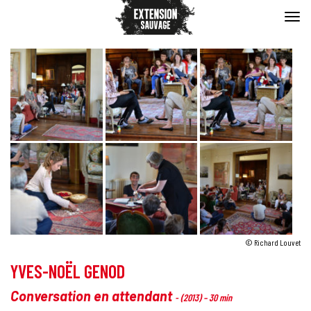
© Richard Louvet
YVES-NOËL GENOD
Conversation en attendant
- (2013) – 30 min