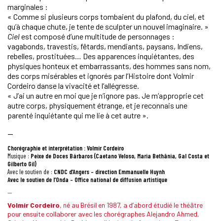
marginales :
« Comme si plusieurs corps tombaient du plafond, du ciel, et
qu’à chaque chute, je tente de sculpter un nouvel imaginaire. »
Ciel
est composé d’une multitude de personnages :
vagabonds, travestis, fêtards, mendiants, paysans, Indiens,
rebelles, prostituées… Des apparences inquiétantes, des
physiques honteux et embarrassants, des hommes sans nom,
des corps misérables et ignorés par l’Histoire dont Volmir
Cordeiro danse la vivacité et l’allégresse.
« J’ai un autre en moi que je n’ignore pas. Je m’approprie cet
autre corps, physiquement étrange, et je reconnais une
parenté inquiétante qui me lie à cet autre ».
—
Chorégraphie et interprétation : Volmir Cordeiro
Musique :
Peixe de Doces Bárbaros (Caetano Veloso, Maria Bethânia, Gal Costa et
Gilberto Gil)
Avec le soutien de :
CNDC d’Angers – direction Emmanuelle Huynh
Avec le soutien de l’Onda – Office national de diffusion artistique
—
Volmir Cordeiro
, né au Brésil en 1987, a d’abord étudié le théâtre
pour ensuite collaborer avec les chorégraphes Alejandro Ahmed,